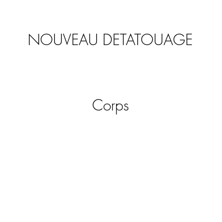
NOUVEAU DETATOUAGE
Détatouage dernière génération
Picoseconde
Corps
Épilation définitive
Varicosité
Mésothérapie
amincissement
Drainage esthétique (