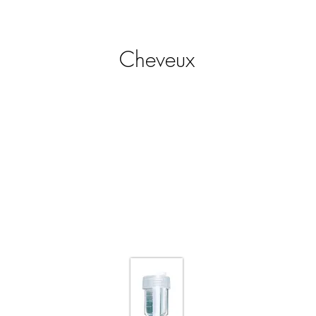
Massage
Cheveux
Greffe de cheveux :
Implants capillaire ( FUE )
P.R.P
Cheveux
P.R.P de seconde génération
Femme et homme