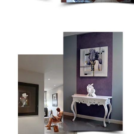
r un meilleur effet,
lui-ci doit rester naturel .