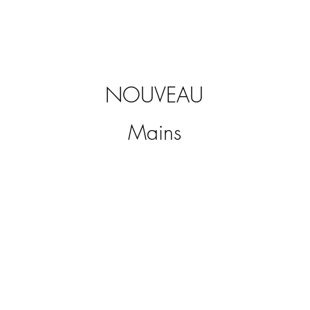
rétention d'eau cellulite ventre
et jambe )
Amincissement
NOUVEAU
Mains
Rajeunissement des mains
Traitement complet contre le
vieillissement des mains :
Taches
Hydratation