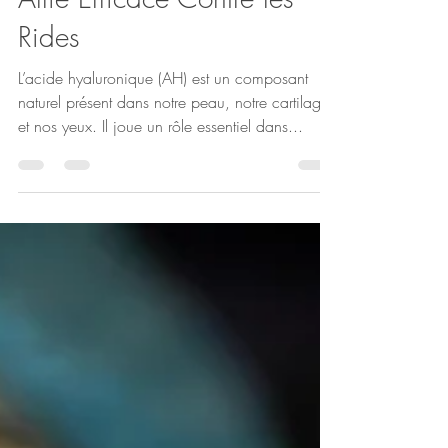
L'Acide Hyaluronique : Un
Allié Efficace Contre les
Rides
L’acide hyaluronique (AH) est un composant
naturel présent dans notre peau, notre cartilage
et nos yeux. Il joue un rôle essentiel dans...